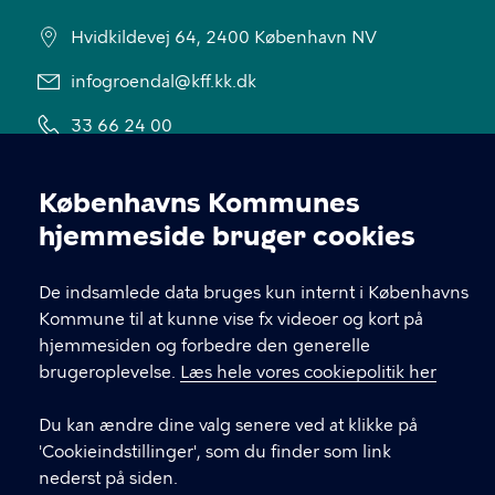
Hvidkildevej 64, 2400 København NV
infogroendal@kff.kk.dk
33 66 24 00
EAN nummer: 5798009781550
Københavns Kommunes
Cookieindstillinger
hjemmeside bruger cookies
LINKS
De indsamlede data bruges kun internt i Københavns
Om os
Kommune til at kunne vise fx videoer og kort på
hjemmesiden og forbedre den generelle
Følg GMC på Facebook
brugeroplevelse.
Læs hele vores cookiepolitik her
Følg GMC på Instagram
Du kan ændre dine valg senere ved at klikke på
Tilgængelighedserklæring
'Cookieindstillinger', som du finder som link
nederst på siden.