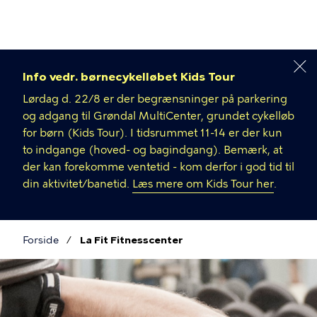
Gå
til
hovedindhold
Info vedr. børnecykelløbet Kids Tour
Lørdag d. 22/8 er der begrænsninger på parkering
og adgang til Grøndal MultiCenter, grundet cykelløb
for børn (Kids Tour). I tidsrummet 11-14 er der kun
to indgange (hoved- og bagindgang). Bemærk, at
der kan forekomme ventetid - kom derfor i god tid til
din aktivitet/banetid.
Læs mere om Kids Tour her
.
Forside
La Fit Fitnesscenter
Brødkrumme