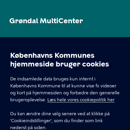
Grøndal MultiCenter
KONTAKT
Københavns Kommunes
Hvidkildevej 64, 2400 København NV
Cookieindstillinger
hjemmeside bruger cookies
infogroendal@kff.kk.dk
De indsamlede data bruges kun internt i
33 66 24 00
Københavns Kommune til at kunne vise fx videoer
og kort på hjemmesiden og forbedre den generelle
EAN nummer: 5798009781550
brugeroplevelse.
Læs hele vores cookiepolitik her
Du kan ændre dine valg senere ved at klikke på
LINKS
'Cookieindstillinger', som du finder som link
nederst på siden.
Om os