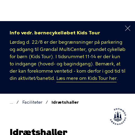
Gå
til
hovedindhold
Info vedr. børnecykelløbet Kids Tour
Lørdag d. 22/8 er der begrænsninger på parkering
og adgang til Grøndal MultiCenter, grundet cykelløb
for børn (Kids Tour). I tidsrummet 11-14 er der kun
to indgange (hoved- og bagindgang). Bemærk, at
der kan forekomme ventetid - kom derfor i god tid til
din aktivitet/banetid.
Læs mere om Kids Tour her
.
Faciliteter
Idrætshaller
Brødkrumme
Idrætshaller