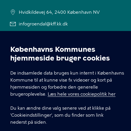
Hvidkildevej 64, 2400 København NV
infogroendal@kff.kk.dk
33 66 24 00
EAN nummer: 5798009781550
Københavns Kommunes
Cookieindstillinger
hjemmeside bruger cookies
LINKS
De indsamlede data bruges kun internt i Københavns
Kommune til at kunne vise fx videoer og kort på
Om os
hjemmesiden og forbedre den generelle
brugeroplevelse.
Læs hele vores cookiepolitik her
Følg GMC på Facebook
Du kan ændre dine valg senere ved at klikke på
Følg GMC på Instagram
'Cookieindstillinger', som du finder som link
Tilgængelighedserklæring
nederst på siden.