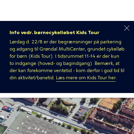
Gå
til
hovedindhold
Info vedr. børnecykelløbet Kids Tour
Lørdag d. 22/8 er der begrænsninger på parkering
og adgang til Grøndal MultiCenter, grundet cykelløb
for børn (Kids Tour). I tidsrummet 11-14 er der kun
to indgange (hoved- og bagindgang). Bemærk, at
der kan forekomme ventetid - kom derfor i god tid til
din aktivitet/banetid.
Læs mere om Kids Tour her
.
Grøndal
MultiCenter